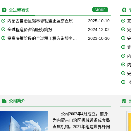
全过程咨询
内蒙古自治区锡林郭勒盟正蓝旗直属…
2025-10-10
全过程造价咨询服务简报
2024-12-02
投资决策阶段的全过程工程咨询服务…
2023-10-30
内
公司简介
公司2002年4月成立，前身
为内蒙古自治区机械设备成套局
直属机构。2021年组建世界杯网