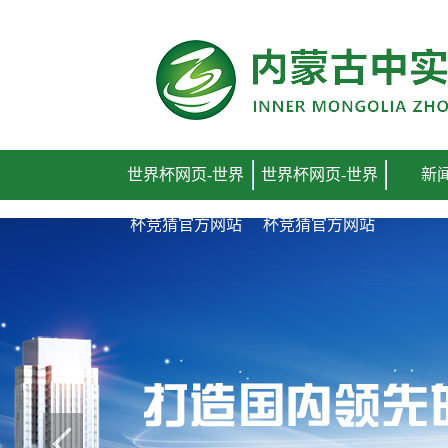
世界杯网页
世界杯网页-世界
世界杯网页-世界
新
杯竞猜官方网站
杯竞猜官方网站